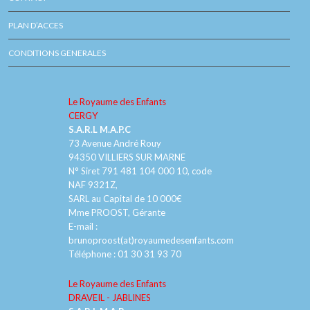
PLAN D’ACCES
CONDITIONS GENERALES
Le Royaume des Enfants
CERGY
S.A.R.L M.A.P.C
73 Avenue André Rouy
94350 VILLIERS SUR MARNE
N° Siret 791 481 104 000 10, code
NAF 9321Z,
SARL au Capital de 10 000€
Mme PROOST, Gérante
E-mail :
brunoproost(at)royaumedesenfants.com
Téléphone :
01 30 31 93 70
Le Royaume des Enfants
DRAVEIL - JABLINES