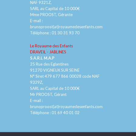
NAF 9321Z,
SARL au Capital de 10 000€
Mme PROOST, Gérante
E-mail :
brunoproost(at)royaumedesenfants.com
Téléphone :
01 30 31 93 70
Le Royaume des Enfants
DRAVEIL - JABLINES
S.A.R.L M.A.P
25 Rue des Eglantines
91270 VIGNEUX SUR SEINE
N° Siret 479 677 866 00028 code NAF
9329Z,
SARL au Capital de 10 000€
Mr PROOST, Gérant
E-mail :
brunoproost(at)royaumedesenfants.com
Téléphone :
01 69 40 01 02