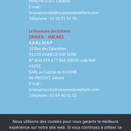
Mme PROOST, Gérante
E-mail :
brunoproost(at)royaumedesenfants.com
Téléphone :
01 30 31 93 70
Le Royaume des Enfants
DRAVEIL - JABLINES
S.A.R.L M.A.P
25 Rue des Eglantines
91270 VIGNEUX SUR SEINE
N° Siret 479 677 866 00028 code NAF
9329Z,
SARL au Capital de 10 000€
Mr PROOST, Gérant
E-mail :
brunoproost(at)royaumedesenfants.com
Téléphone :
01 69 40 01 02
Nous utilisons des cookies pour vous garantir la meilleure
expérience sur notre site web. Si vous continuez à utiliser ce