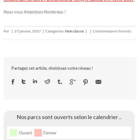
Nous vous Attendons Nombreux !
sur
Par
|
27 janvier, 2017
|
Categories:
Non classé
|
|
Commentaires fermés
Réou
2017
le
04
Févri
Partagez cet article, choisissez votre réseau !
Nos parcs sont ouverts selon le calendrier ..
Ouvert
Fermer